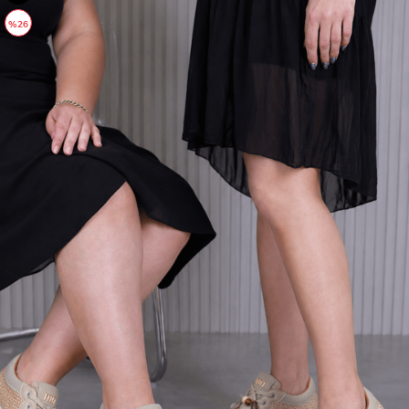
ÜRÜN
%26