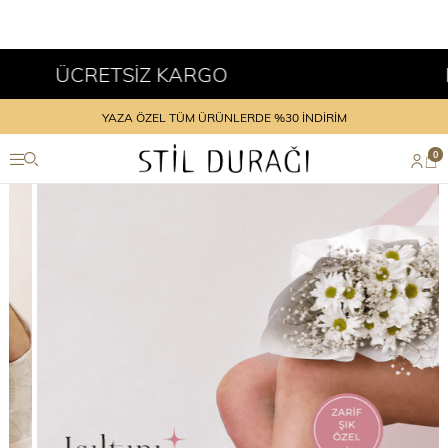
 KARGO
KREDİ KARTINA 
YAZA ÖZEL TÜM ÜRÜNLERDE %30 İNDİRİM
0