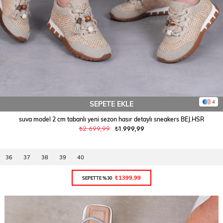
4
SEPETE EKLE
suva model 2 cm tabanlı yeni sezon hasır detaylı sneakers BEJ.HSR
₺2.699,99
₺1.999,99
36
37
38
39
40
₺1399,99
SEPETTE %30