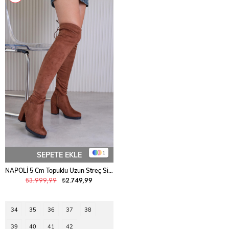
1
SEPETE EKLE
NAPOLİ 5 Cm Topuklu Uzun Streç Sihirli Çizme Taba Suet
₺3.999,99
₺2.749,99
34
35
36
37
38
39
40
41
42