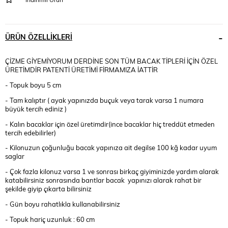
ÜRÜN ÖZELLIKLERI
ÇİZME GİYEMİYORUM DERDİNE SON TÜM BACAK TİPLERİ İÇİN ÖZEL
ÜRETİMDİR PATENTİ ÜRETİMİ FİRMAMIZA İATTİR
- Topuk boyu 5 cm
- Tam kalıptır ( ayak yapınızda buçuk veya tarak varsa 1 numara
büyük tercih ediniz )
- Kalın bacaklar için özel üretimdir(ince bacaklar hiç treddüt etmeden
tercih edebilirler)
- Kilonuzun çoğunluğu bacak yapınıza ait degilse 100 kğ kadar uyum
saglar
- Çok fazla kilonuz varsa 1 ve sonrası birkaç giyiminizde yardım alarak
katabilirsiniz sonrasında bantlar bacak yapınızı alarak rahat bir
şekilde giyip çıkarta bilirsiniz
- Gün boyu rahatlıkla kullanabilirsiniz
- Topuk hariç uzunluk : 60 cm