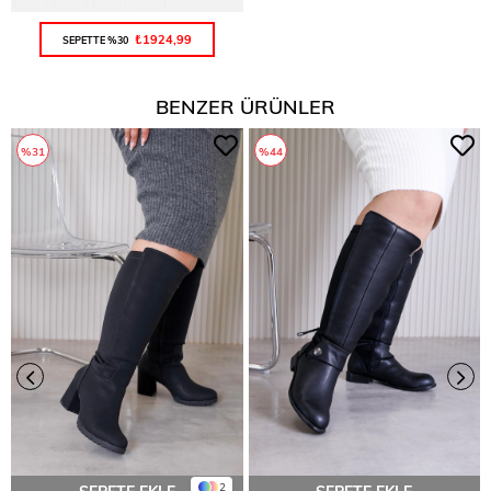
₺1924,99
SEPETTE %30
BENZER ÜRÜNLER
%31
%44
2