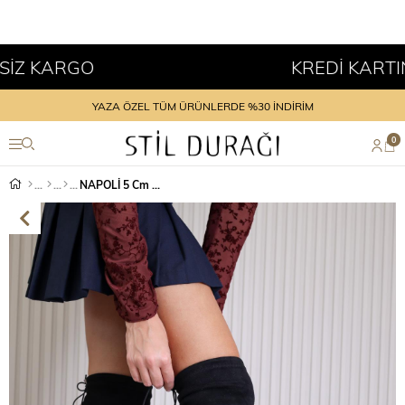
 KARGO
KREDİ KARTINA 
YAZA ÖZEL TÜM ÜRÜNLERDE %30 İNDİRİM
0
NAPOLİ 5 Cm Topuklu Uzun Streç Sihirli Çizme Siy.suet