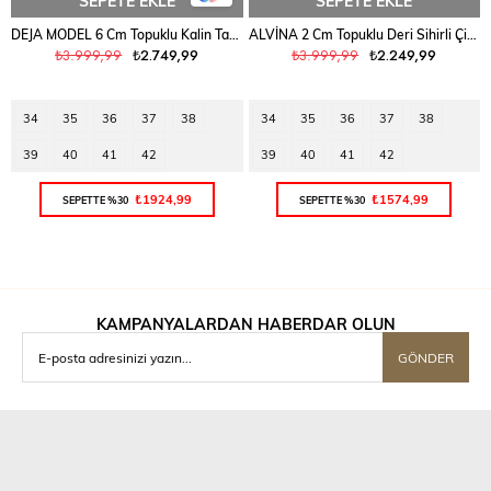
SEPETE EKLE
SEPETE EKLE
DEJA MODEL 6 Cm Topuklu Kalin Taban Sihirli Çizme siyah cilt
ALVİNA 2 Cm Topuklu Deri Sihirli Çizme Siyah
₺3.999,99
₺2.749,99
₺3.999,99
₺2.249,99
34
35
36
37
38
34
35
36
37
38
39
40
41
42
39
40
41
42
₺1924,99
₺1574,99
SEPETTE %30
SEPETTE %30
KAMPANYALARDAN HABERDAR OLUN
GÖNDER