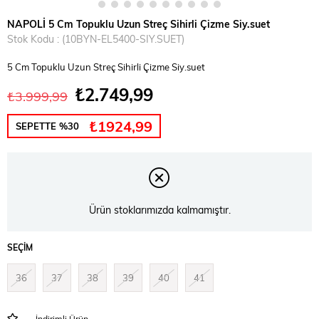
NAPOLİ 5 Cm Topuklu Uzun Streç Sihirli Çizme Siy.suet
Stok Kodu
(10BYN-EL5400-SIY.SUET)
5 Cm Topuklu Uzun Streç Sihirli Çizme Siy.suet
₺2.749,99
₺3.999,99
₺1924,99
SEPETTE %30
Ürün stoklarımızda kalmamıştır.
SEÇIM
36
37
38
39
40
41
İndirimli Ürün