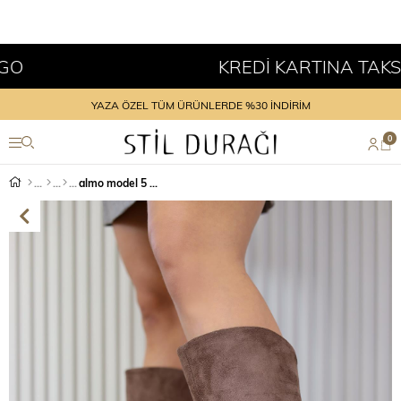
KREDİ KARTINA TAKSİT İ
YAZA ÖZEL TÜM ÜRÜNLERDE %30 İNDİRİM
0
almo model 5 cm topuklu yeni sezon uzun çizme KAHVE