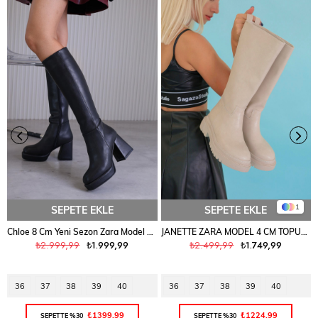
1
SEPETE EKLE
SEPETE EKLE
Chloe 8 Cm Yeni̇ Sezon Zara Model Çi̇zme Siyah
JANETTE ZARA MODEL 4 CM TOPUKLU KISA BOT ÇİZME TAS
₺2.999,99
₺1.999,99
₺2.499,99
₺1.749,99
36
37
38
39
40
36
37
38
39
40
₺1399,99
₺1224,99
SEPETTE %30
SEPETTE %30