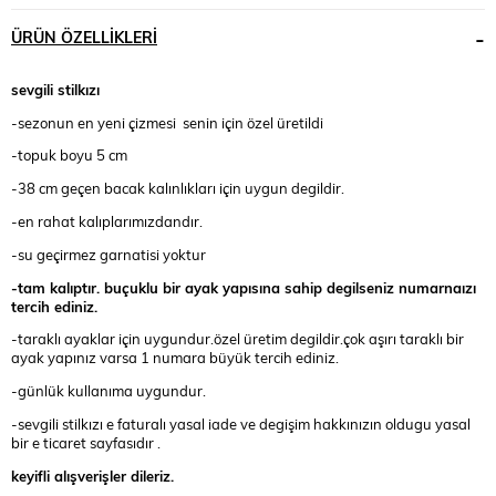
ÜRÜN ÖZELLIKLERI
sevgili stilkızı
-sezonun en yeni çizmesi senin için özel üretildi
-topuk boyu 5 cm
-38 cm geçen bacak kalınlıkları için uygun degildir.
-en rahat kalıplarımızdandır.
-su geçirmez garnatisi yoktur
-tam kalıptır. buçuklu bir ayak yapısına sahip degilseniz numarnaızı
tercih ediniz.
-taraklı ayaklar için uygundur.özel üretim degildir.çok aşırı taraklı bir
ayak yapınız varsa 1 numara büyük tercih ediniz.
-günlük kullanıma uygundur.
-sevgili stilkızı e faturalı yasal iade ve degişim hakkınızın oldugu yasal
bir e ticaret sayfasıdır .
keyifli alışverişler dileriz.