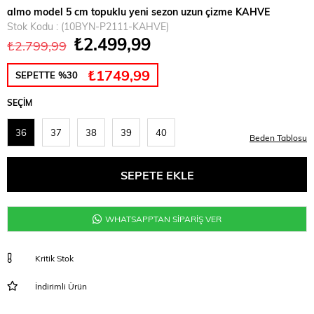
almo model 5 cm topuklu yeni sezon uzun çizme KAHVE
Stok Kodu
(10BYN-P2111-KAHVE)
₺2.499,99
₺2.799,99
₺1749,99
SEPETTE %30
SEÇIM
36
37
38
39
40
Beden Tablosu
WHATSAPPTAN SİPARİŞ VER
Kritik Stok
İndirimli Ürün