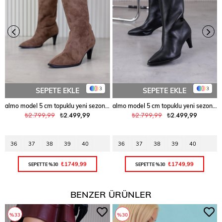
3
3
SEPETE EKLE
SEPETE EKLE
almo model 5 cm topuklu yeni sezon uzun çizme KAHVE
almo model 5 cm topuklu yeni sezon uzun çizme SIYAH
₺2.799,99
₺2.499,99
₺2.799,99
₺2.499,99
36
37
38
39
40
36
37
38
39
40
₺1749,99
₺1749,99
SEPETTE %30
SEPETTE %30
BENZER ÜRÜNLER
%33
%30