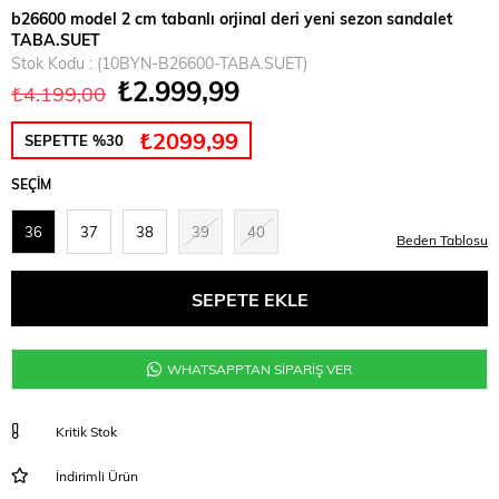
b26600 model 2 cm tabanlı orjinal deri yeni sezon sandalet
TABA.SUET
Stok Kodu
(10BYN-B26600-TABA.SUET)
₺2.999,99
₺4.199,00
₺2099,99
SEPETTE %30
SEÇIM
36
37
38
39
40
Beden Tablosu
WHATSAPPTAN SİPARİŞ VER
Kritik Stok
İndirimli Ürün