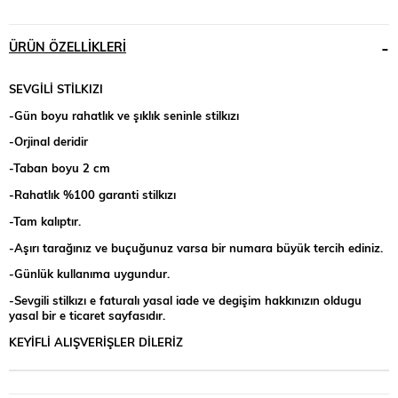
ÜRÜN ÖZELLIKLERI
SEVGİLİ STİLKIZI
-Gün boyu rahatlık ve şıklık seninle stilkızı
-Orjinal deridir
-Taban boyu 2 cm
-Rahatlık %100 garanti stilkızı
-Tam kalıptır.
-Aşırı tarağınız ve buçuğunuz varsa bir numara büyük tercih ediniz.
-Günlük kullanıma uygundur.
-Sevgili stilkızı e faturalı yasal iade ve degişim hakkınızın oldugu
yasal bir e ticaret sayfasıdır.
KEYİFLİ ALIŞVERİŞLER DİLERİZ