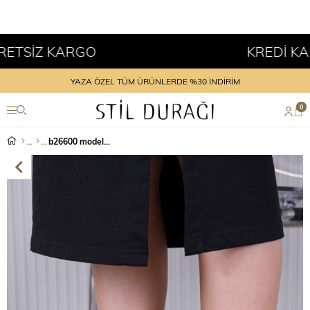
İZ KARGO
KREDİ KARTINA
YAZA ÖZEL TÜM ÜRÜNLERDE %30 İNDİRİM
0
b26600 model 2 cm tabanlı orjinal deri yeni sezon sandalet TABA.SUET