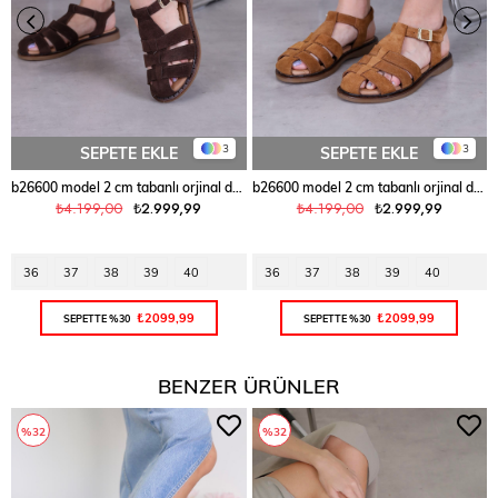
3
3
SEPETE EKLE
SEPETE EKLE
b26600 model 2 cm tabanlı orjinal deri yeni sezon sandalet KAH.SUET
b26600 model 2 cm tabanlı orjinal deri yeni sezon sandalet TABA.SUET
₺4.199,00
₺2.999,99
₺4.199,00
₺2.999,99
36
37
38
39
40
36
37
38
39
40
₺2099,99
₺2099,99
SEPETTE %30
SEPETTE %30
BENZER ÜRÜNLER
%32
%32