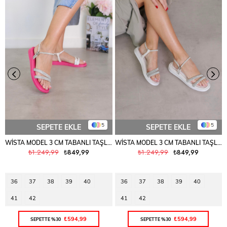
5
5
SEPETE EKLE
SEPETE EKLE
WİSTA MODEL 3 CM TABANLI TAŞLI SANDALET FUSYA
WİSTA MODEL 3 CM TABANLI TAŞLI SANDALET BEYAZ
₺1.249,99
₺849,99
₺1.249,99
₺849,99
36
37
38
39
40
36
37
38
39
40
41
42
41
42
₺594,99
₺594,99
SEPETTE %30
SEPETTE %30