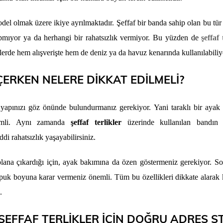
del olmak üzere ikiye ayrılmaktadır. Şeffaf bir banda sahip olan bu tür t
yapmıyor ya da herhangi bir rahatsızlık vermiyor. Bu yüzden de
şeffaf 
rde hem alışverişte hem de deniz ya da havuz kenarında kullanılabiliy
ÇERKEN NELERE DİKKAT EDİLMELİ?
yapınızı göz önünde bulundurmanız gerekiyor. Yani taraklı bir ayak 
nemli. Aynı zamanda
şeffaf terlikler
üzerinde kullanılan bandın 
i rahatsızlık yaşayabilirsiniz.
lana çıkardığı için, ayak bakımına da özen göstermeniz gerekiyor. So
k boyuna karar vermeniz önemli. Tüm bu özellikleri dikkate alarak 
.
 ŞEFFAF TERLİKLER İÇİN DOĞRU ADRES ST