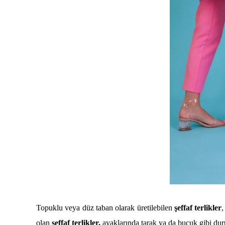
Topuklu veya düz taban olarak üretilebilen
şeffaf terlikler
,
olan
şeffaf terlikler,
ayaklarında tarak ya da buçuk gibi duru