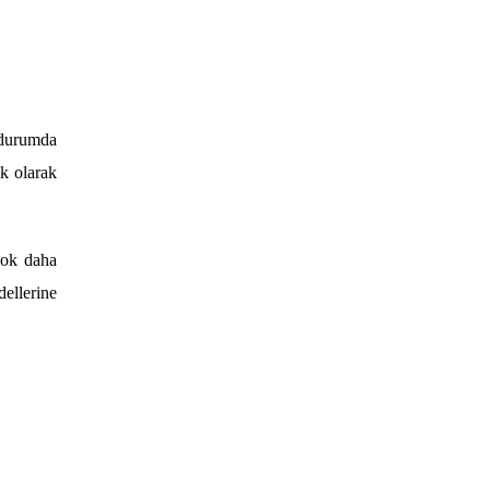
 durumda
ik olarak
ok daha
ellerine