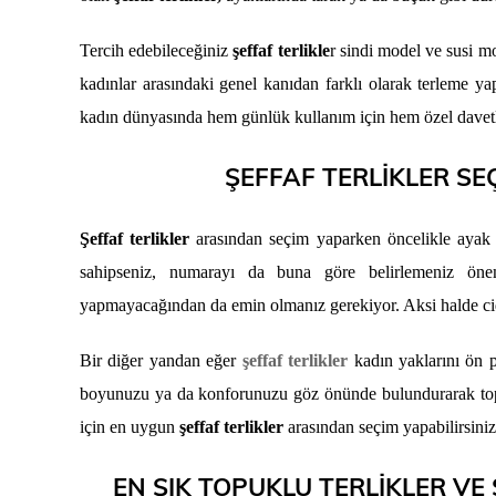
Tercih edebileceğiniz
şeffaf terlikle
r sindi model ve susi mo
kadınlar arasındaki genel kanıdan farklı olarak terleme 
kadın dünyasında hem günlük kullanım için hem özel davetle
ŞEFFAF TERLİKLER SE
Şeffaf terlikler
arasından seçim yaparken öncelikle ayak 
sahipseniz, numarayı da buna göre belirlemeniz ö
yapmayacağından da emin olmanız gerekiyor. Aksi halde cidd
Bir diğer yandan eğer
şeffaf terlikler
kadın yaklarını ön p
boyunuzu ya da konforunuzu göz önünde bulundurarak topu
için en uygun
şeffaf terlikler
arasından seçim yapabilirsiniz
EN ŞIK TOPUKLU TERLİKLER VE