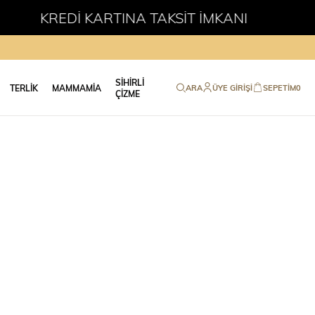
KARTINA TAKSİT İMKANI
SİHİRLİ
TERLİK
MAMMAMİA
ARA
ÜYE GIRIŞI
SEPETIM
0
ÇİZME