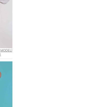
I MODELİ
R