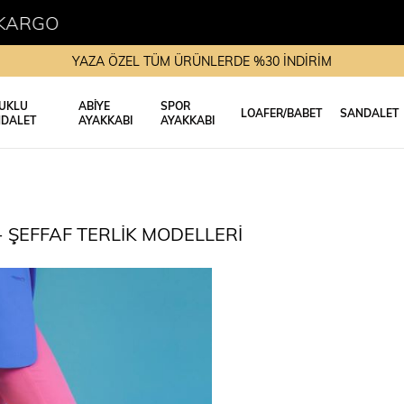
KREDİ 
YAZA ÖZEL TÜM ÜRÜNLERDE %30 İNDİRİM
UKLU
ABİYE
SPOR
LOAFER/BABET
SANDALET
DALET
AYAKKABI
AYAKKABI
- ŞEFFAF TERLİK MODELLERİ