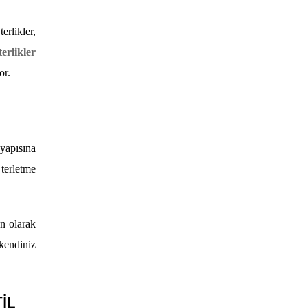
erlikler,
terlikler
or.
yapısına
terletme
n olarak
kendiniz
İL