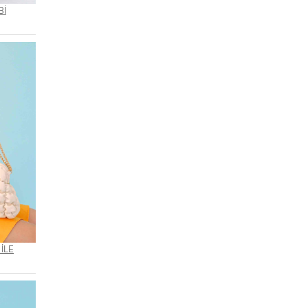
Bİ
İLE