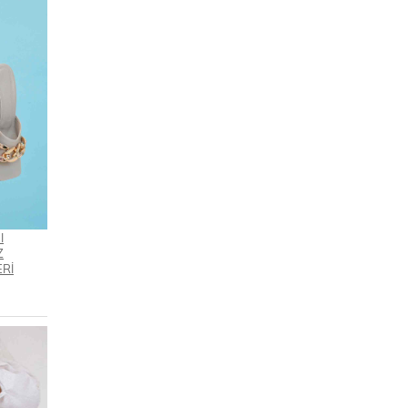
I
Z
Rİ