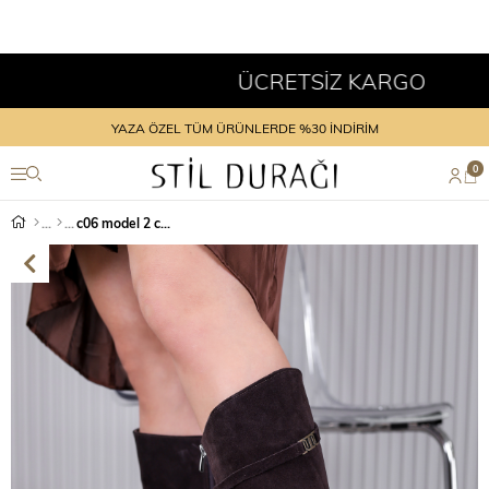
ÜCRETSİZ KARGO
YAZA ÖZEL TÜM ÜRÜNLERDE %30 İNDİRİM
0
c06 model 2 cm topuklu orjinal deri uzun çizme KAHVE