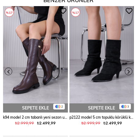
%17
%17
2
3
SEPETE EKLE
SEPETE EKLE
k94 model 2 cm tabanlı yeni sezon uzun çizme KAHVE
p2122 model 5 cm topuklu körüklü kısa çizme SIY.SUET
₺2.999,99
₺2.499,99
₺2.999,99
₺2.499,99