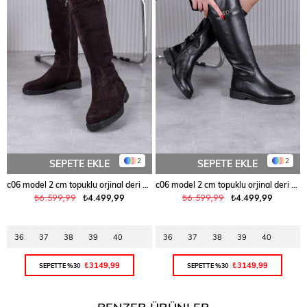
2
2
SEPETE EKLE
SEPETE EKLE
c06 model 2 cm topuklu orjinal deri uzun çizme KAHVE
c06 model 2 cm topuklu orjinal deri uzun çizme SIYAH
₺6.599,99
₺4.499,99
₺6.599,99
₺4.499,99
36
37
38
39
40
36
37
38
39
40
₺3149,99
₺3149,99
SEPETTE %30
SEPETTE %30
BENZER ÜRÜNLER