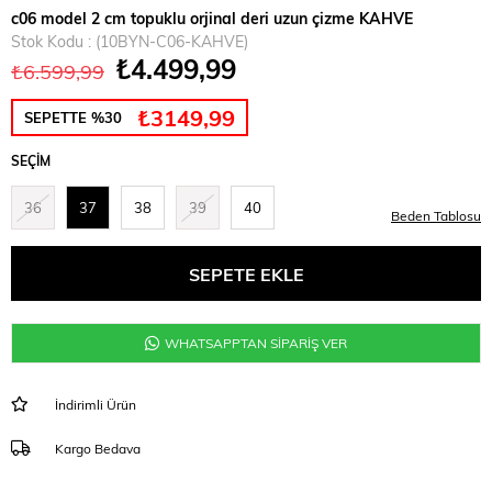
c06 model 2 cm topuklu orjinal deri uzun çizme KAHVE
Stok Kodu
(10BYN-C06-KAHVE)
₺4.499,99
₺6.599,99
₺3149,99
SEPETTE %30
SEÇIM
36
37
38
39
40
Beden Tablosu
WHATSAPPTAN SİPARİŞ VER
İndirimli Ürün
Kargo Bedava