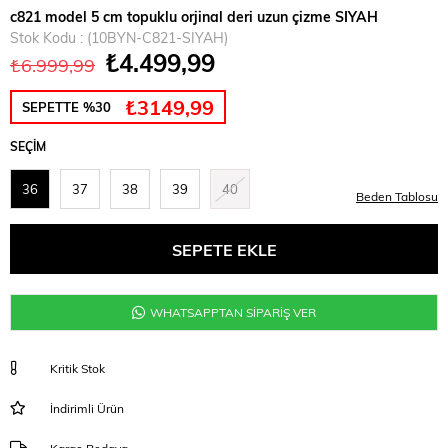
c821 model 5 cm topuklu orjinal deri uzun çizme SIYAH
Stok Kodu
(10BYN-C821-SIYAH)
₺4.499,99
₺6.999,99
₺3149,99
SEPETTE %30
SEÇIM
36
37
38
39
40
Beden Tablosu
WHATSAPPTAN SİPARİŞ VER
Kritik Stok
İndirimli Ürün