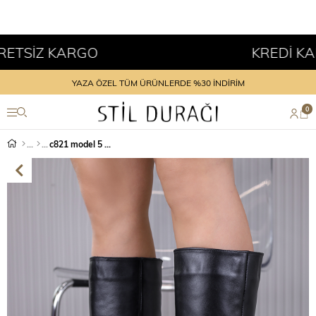
Z KARGO
KREDİ KARTINA
YAZA ÖZEL TÜM ÜRÜNLERDE %30 İNDİRİM
0
c821 model 5 cm topuklu orjinal deri uzun çizme SIYAH