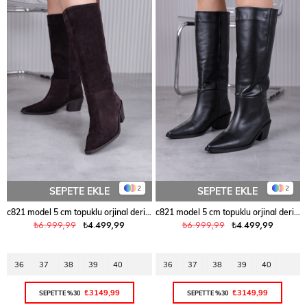
2
2
SEPETE EKLE
SEPETE EKLE
c821 model 5 cm topuklu orjinal deri uzun çizme KAH.SUET
c821 model 5 cm topuklu orjinal deri uzun çizme SIYAH
₺6.999,99
₺4.499,99
₺6.999,99
₺4.499,99
36
37
38
39
40
36
37
38
39
40
₺3149,99
₺3149,99
SEPETTE %30
SEPETTE %30