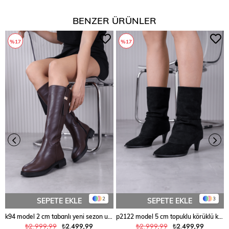
BENZER ÜRÜNLER
%17
%17
2
3
SEPETE EKLE
SEPETE EKLE
k94 model 2 cm tabanlı yeni sezon uzun çizme KAHVE
p2122 model 5 cm topuklu körüklü kısa çizme SIY.SUET
₺2.999,99
₺2.499,99
₺2.999,99
₺2.499,99