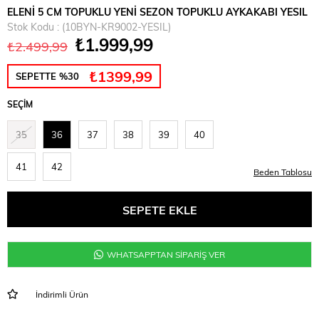
ELENİ 5 CM TOPUKLU YENİ SEZON TOPUKLU AYKAKABI YESIL
Stok Kodu
(10BYN-KR9002-YESIL)
₺1.999,99
₺2.499,99
₺1399,99
SEPETTE %30
SEÇIM
35
36
37
38
39
40
41
42
Beden Tablosu
WHATSAPPTAN SİPARİŞ VER
İndirimli Ürün