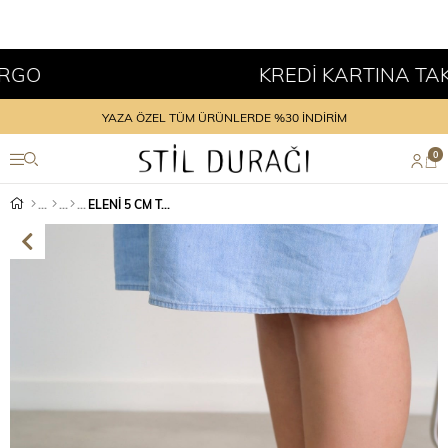
KREDİ KARTINA TAKSİT 
YAZA ÖZEL TÜM ÜRÜNLERDE %30 İNDİRİM
0
ELENİ 5 CM TOPUKLU YENİ SEZON TOPUKLU AYKAKABI YESIL