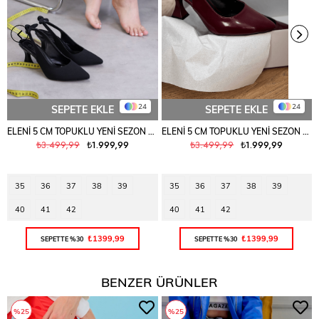
24
24
SEPETE EKLE
SEPETE EKLE
ELENİ 5 CM TOPUKLU YENİ SEZON TOPUKLU AYKAKABI SIY.ZARA
ELENİ 5 CM TOPUKLU YENİ SEZON TOPUKLU AYKAKABI BORDO.RGN
₺3.499,99
₺1.999,99
₺3.499,99
₺1.999,99
35
36
37
38
39
35
36
37
38
39
40
41
42
40
41
42
₺1399,99
₺1399,99
SEPETTE %30
SEPETTE %30
BENZER ÜRÜNLER
%25
%25