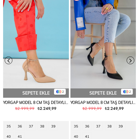
2
2
SEPETE EKLE
SEPETE EKLE
YORGAP MODEL 8 CM TAŞ DETAYLI YENİ SEZON TOPUKLU SANDALET TEN SATEN
YORGAP MODEL 8 CM TAŞ DETAYLI YENİ SEZON TOPUKLU SANDALET SIY.SATEN
₺2.999,99
₺2.249,99
₺2.999,99
₺2.249,99
35
36
37
38
39
35
36
37
38
39
40
41
40
41