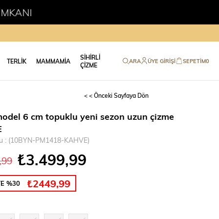
İADE VE DEĞİŞİ
SİHİRLİ
TERLİK
MAMMAMİA
ARA
ÜYE GIRIŞI
SEPETIM
0
ÇİZME
< < Önceki Sayfaya Dön
model 6 cm topuklu yeni sezon uzun çizme
E
u
(10BYN-PM1418-KAHVE)
₺3.499,99
,99
₺2449,99
TE %30