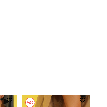
%30
%38