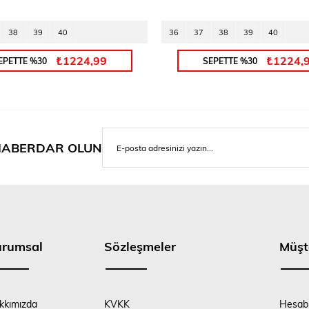
38
39
40
36
37
38
39
40
₺1224,99
₺1224,
EPETTE %30
SEPETTE %30
ABERDAR OLUN
urumsal
Sözleşmeler
Müşt
kkımızda
KVKK
Hesab