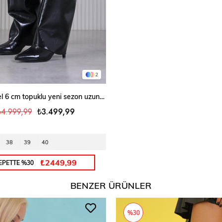
2
SEPETE EKLE
elora model 6 cm topuklu yeni sezon uzun çizme SIYAH
₺4.999,99
₺3.499,99
38
39
40
₺2449,99
EPETTE %30
BENZER ÜRÜNLER
%30