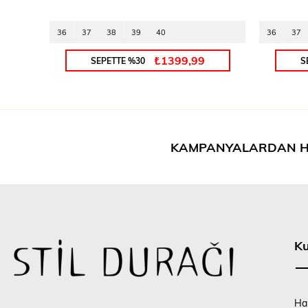
36
37
38
39
40
36
37
₺1399,99
SEPETTE %30
S
KAMPANYALARDAN H
K
Ha