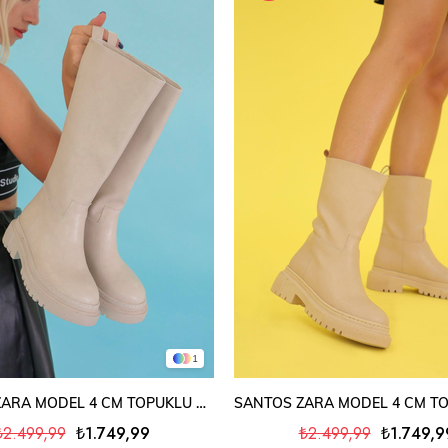
1
SEPETE EKLE
SEPETE EKLE
JANETTE ZARA MODEL 4 CM TOPUKLU KISA BOT ÇİZME TAS
₺2.499,99
₺1.749,99
₺2.499,99
₺1.749,9