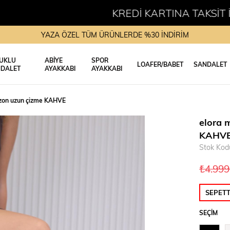
KREDİ KARTINA TAKSİT İMKANI
YAZA ÖZEL TÜM ÜRÜNLERDE %30 İNDİRİM
UKLU
ABİYE
SPOR
LOAFER/BABET
SANDALET
DALET
AYAKKABI
AYAKKABI
ezon uzun çizme KAHVE
elora 
KAHV
Stok Kod
₺4.999
SEPET
SEÇIM