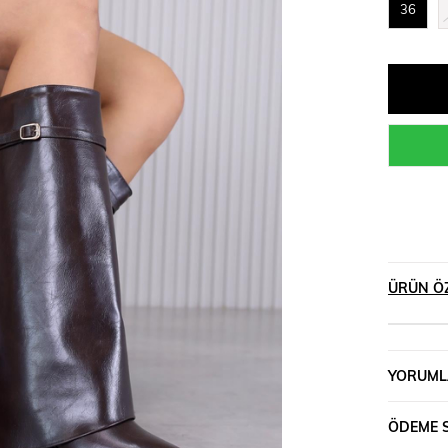
36
ÜRÜN ÖZ
YORUML
ÖDEME 