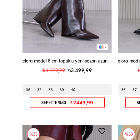
2
SEPETE EKLE
elora model 6 cm topuklu yeni sezon uzun çizme KAHVE
₺4.999,99
₺3.499,99
36
37
38
39
40
36
37
₺2449,99
SEPETTE %30
S
%33
%30