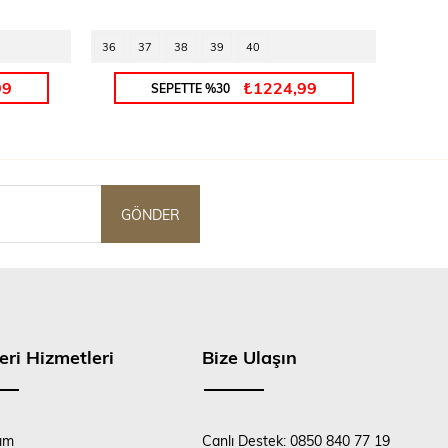
36
37
38
39
40
35
99
₺1224,99
SEPETTE %30
GÖNDER
eri Hizmetleri
Bize Ulaşın
ım
Canlı Destek: 0850 840 77 19