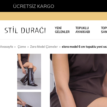
 KARGO
YENİ
TOPUKLU
TOP
GELENLER
AYAKKABI
SAN
Anasayfa
Çizme
Zara Model Çizmeler
elora model 6 cm topuklu yeni s