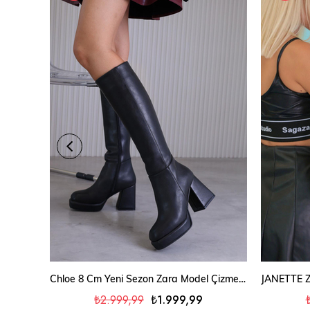
SEPETE EKLE
Chloe 8 Cm Yeni̇ Sezon Zara Model Çi̇zme Siyah
₺2.999,99
₺1.999,99