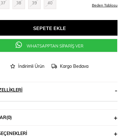
37
38
39
40
Beden Tablosu
WHATSAPPTAN SİPARİŞ VER
İndirimli Ürün
Kargo Bedava
ELLIKLERI
AR
(0)
SEÇENEKLERI