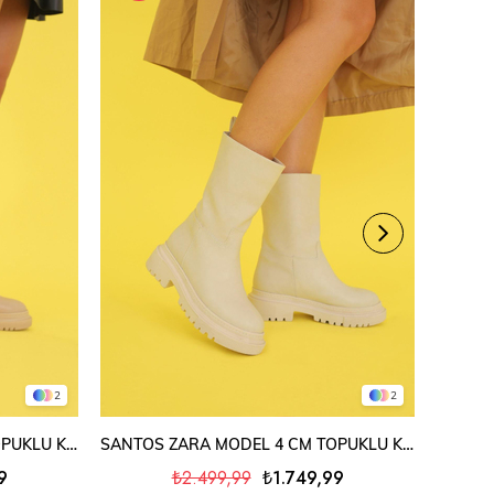
2
2
SEPETE EKLE
SANTOS ZARA MODEL 4 CM TOPUKLU KISA BOT ÇİZME NUT
SANTOS ZARA MODEL 4 CM TOPUKLU KISA BOT ÇİZME TEN
9
₺2.499,99
₺1.749,99