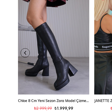
SEPETE EKLE
Chloe 8 Cm Yeni̇ Sezon Zara Model Çi̇zme Siyah
₺2.999,99
₺1.999,99