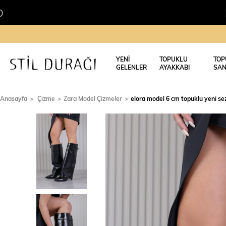
KREDİ KARTI
YENİ
TOPUKLU
TOP
GELENLER
AYAKKABI
SAN
Anasayfa
Çizme
Zara Model Çizmeler
elora model 6 cm topuklu yeni s