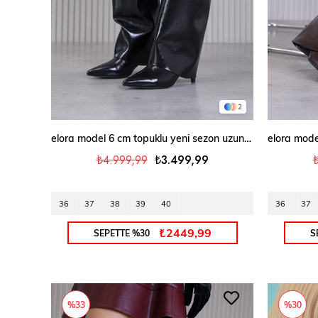
2
SEPETE EKLE
elora model 6 cm topuklu yeni sezon uzun çizme SIYAH
₺4.999,99
₺3.499,99
36
37
38
39
40
36
37
₺2449,99
SEPETTE %30
S
%33
%30