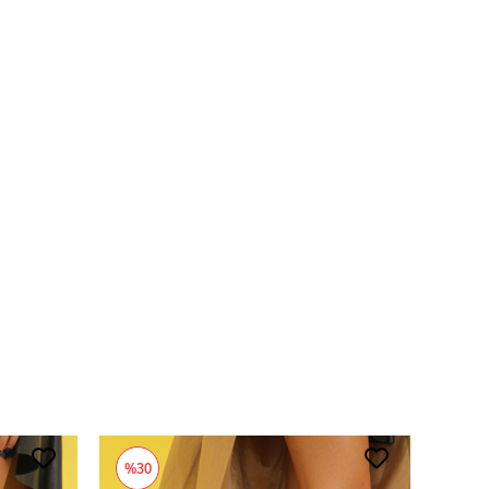
%30
%38