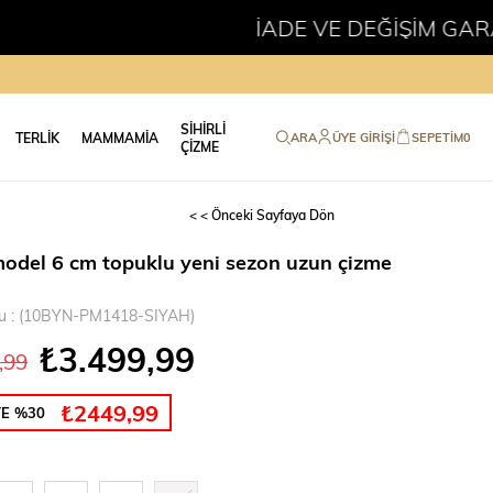
İADE VE DEĞİŞİM GARANTİSİ
SİHİRLİ
TERLİK
MAMMAMİA
ARA
ÜYE GIRIŞI
SEPETIM
0
ÇİZME
< < Önceki Sayfaya Dön
model 6 cm topuklu yeni sezon uzun çizme
u
(10BYN-PM1418-SIYAH)
₺3.499,99
,99
₺2449,99
TE %30