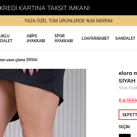
NA TAKSİT İMKANI
YAZA ÖZEL TÜM ÜRÜNLERDE %30 İNDİRİM
UKLU
ABİYE
SPOR
LOAFER/BABET
SANDALET
DALET
AYAKKABI
AYAKKABI
ezon uzun çizme SIYAH
elora 
SIYAH
Stok Kod
₺4.999
SEPET
SEÇIM