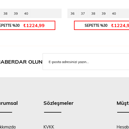
38
39
40
36
37
38
39
40
₺1224,99
₺1224,
EPETTE %30
SEPETTE %30
ABERDAR OLUN
urumsal
Sözleşmeler
Müşt
kkımızda
KVKK
Hesab