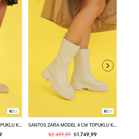
2
2
SEPETE EKLE
SANTOS ZARA MODEL 4 CM TOPUKLU KISA BOT ÇİZME NUT
SANTOS ZARA MODEL 4 CM TOPUKLU KISA BOT ÇİZME TEN
9
₺2.499,99
₺1.749,99