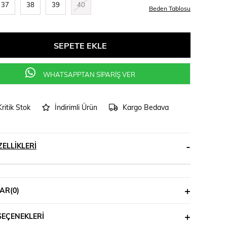
37
38
39
40
Beden Tablosu
WHATSAPPTAN SİPARİŞ VER
Kritik Stok
İndirimli Ürün
Kargo Bedava
ELLIKLERI
AR
(0)
SEÇENEKLERI