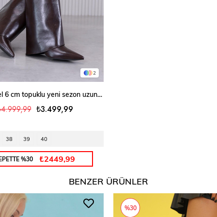
2
SEPETE EKLE
elora model 6 cm topuklu yeni sezon uzun çizme KAHVE
₺4.999,99
₺3.499,99
38
39
40
₺2449,99
EPETTE %30
BENZER ÜRÜNLER
%30