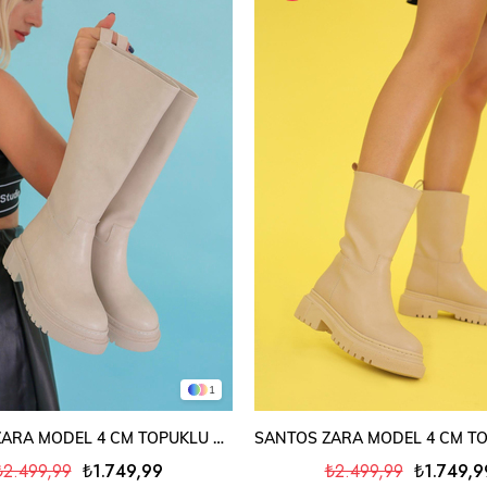
1
SEPETE EKLE
SEPETE EKLE
JANETTE ZARA MODEL 4 CM TOPUKLU KISA BOT ÇİZME TAS
₺2.499,99
₺1.749,99
₺2.499,99
₺1.749,9