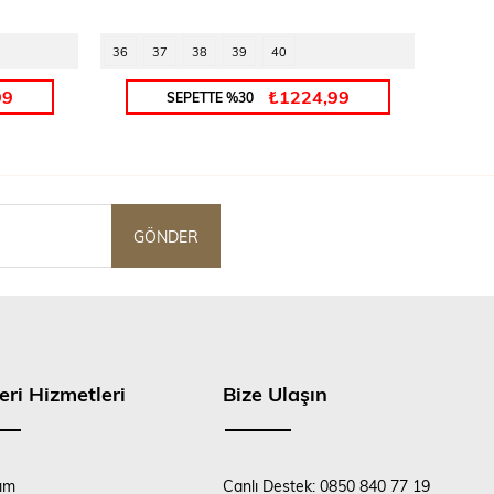
36
37
38
39
40
35
99
₺1224,99
SEPETTE %30
GÖNDER
eri Hizmetleri
Bize Ulaşın
ım
Canlı Destek: 0850 840 77 19