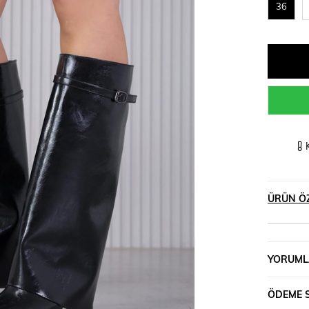
36
ÜRÜN ÖZ
YORUML
ÖDEME 