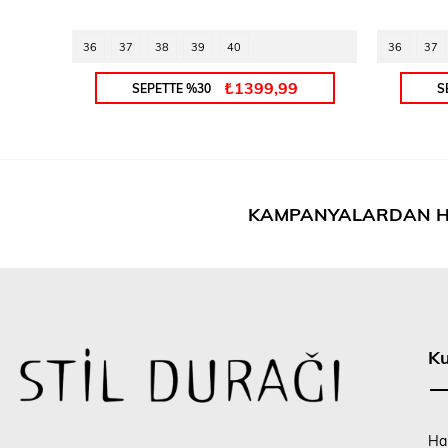
36
37
38
39
40
36
37
₺1399,99
SEPETTE %30
S
KAMPANYALARDAN H
K
Ha