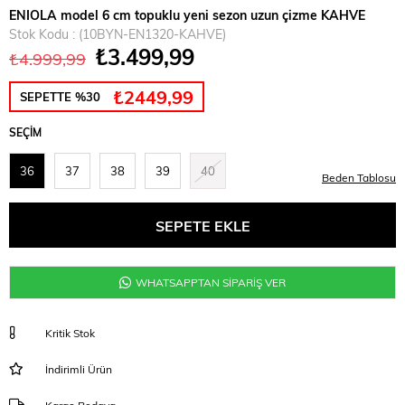
ENIOLA model 6 cm topuklu yeni sezon uzun çizme KAHVE
Stok Kodu
(10BYN-EN1320-KAHVE)
₺3.499,99
₺4.999,99
₺2449,99
SEPETTE %30
SEÇIM
36
37
38
39
40
Beden Tablosu
WHATSAPPTAN SİPARİŞ VER
Kritik Stok
İndirimli Ürün