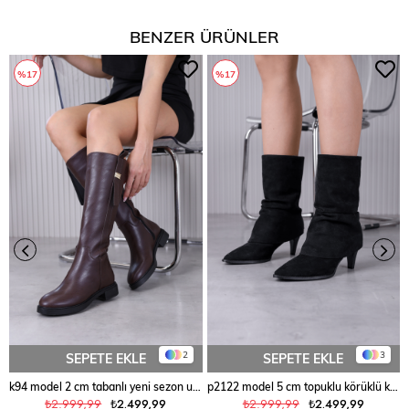
BENZER ÜRÜNLER
%17
%17
2
3
SEPETE EKLE
SEPETE EKLE
k94 model 2 cm tabanlı yeni sezon uzun çizme KAHVE
p2122 model 5 cm topuklu körüklü kısa çizme SIY.SUET
₺2.999,99
₺2.499,99
₺2.999,99
₺2.499,99