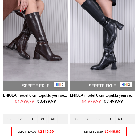
2
2
SEPETE EKLE
SEPETE EKLE
ENIOLA model 6 cm topuklu yeni sezon uzun çizme KAHVE
ENIOLA model 6 cm topuklu yeni sezon uzun çizme SIYAH
₺4.999,99
₺3.499,99
₺4.999,99
₺3.499,99
36
37
38
39
40
36
37
38
39
40
₺2449,99
₺2449,99
SEPETTE %30
SEPETTE %30