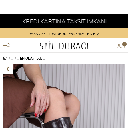
KREDİ KARTINA TAKSİT İMKANI
YAZA ÖZEL TÜM ÜRÜNLERDE %30 İNDİRİM
0
ENIOLA model 6 cm topuklu yeni sezon uzun çizme KAHVE