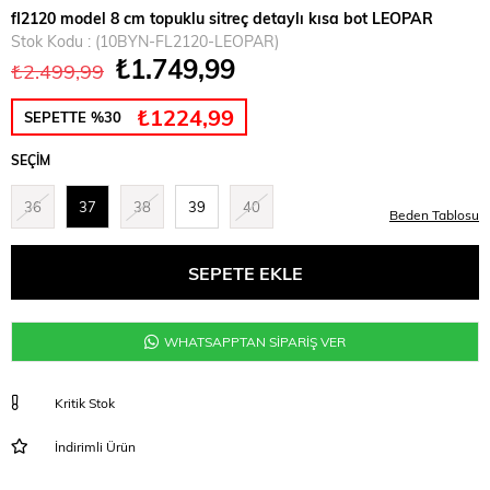
fl2120 model 8 cm topuklu sitreç detaylı kısa bot LEOPAR
Stok Kodu
(10BYN-FL2120-LEOPAR)
₺1.749,99
₺2.499,99
₺1224,99
SEPETTE %30
SEÇIM
36
37
38
39
40
Beden Tablosu
WHATSAPPTAN SİPARİŞ VER
Kritik Stok
İndirimli Ürün