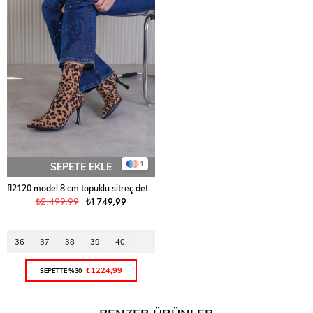
1
SEPETE EKLE
fl2120 model 8 cm topuklu sitreç detaylı kısa bot LEOPAR
₺2.499,99
₺1.749,99
36
37
38
39
40
₺1224,99
SEPETTE %30
BENZER ÜRÜNLER