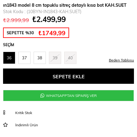
ın1843 model 8 cm topuklu sitreç detaylı kısa bot KAH.SUET
Stok Kodu
(10BYN-IN1843-KAH.SUET)
₺2.499,99
₺2.999,99
₺1749,99
SEPETTE %30
SEÇIM
36
37
38
39
40
Beden Tablosu
WHATSAPPTAN SİPARİŞ VER
Kritik Stok
İndirimli Ürün