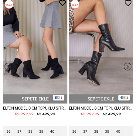
%17
%17
3
3
SEPETE EKLE
SEPETE EKLE
ELTON MODEL 8 CM TOPUKLU SİTREÇ BOT ÇİZME SIY.SUET
ELTON MODEL 8 CM TOPUKLU SİTREÇ BOT ÇİZME SIYAH
₺2.999,99
₺2.499,99
₺2.999,99
₺2.499,99
36
37
38
39
40
36
37
38
39
40