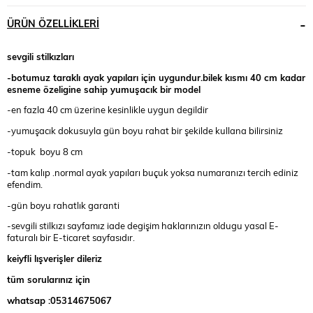
ÜRÜN ÖZELLIKLERI
sevgili stilkızları
-botumuz taraklı ayak yapıları için uygundur.bilek kısmı 40 cm kadar
esneme özeligine sahip yumuşacık bir model
-en fazla 40 cm üzerine kesinlikle uygun degildir
-yumuşacık dokusuyla gün boyu rahat bir şekilde kullana bilirsiniz
-topuk boyu 8 cm
-tam kalıp .normal ayak yapıları buçuk yoksa numaranızı tercih ediniz
efendim.
-gün boyu rahatlık garanti
-sevgili stilkızı sayfamız iade degişim haklarınızın oldugu yasal E-
faturalı bir E-ticaret sayfasıdır.
keiyfli lışverişler dileriz
tüm sorularınız için
whatsap :05314675067