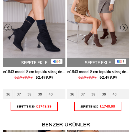
3
3
SEPETE EKLE
SEPETE EKLE
ın1843 model 8 cm topuklu sitreç detaylı kısa bot SIY.SUET
ın1843 model 8 cm topuklu sitreç detaylı kısa bot KAH.SUET
₺2.999,99
₺2.499,99
₺2.999,99
₺2.499,99
36
37
38
39
40
36
37
38
39
40
₺1749,99
₺1749,99
SEPETTE %30
SEPETTE %30
BENZER ÜRÜNLER