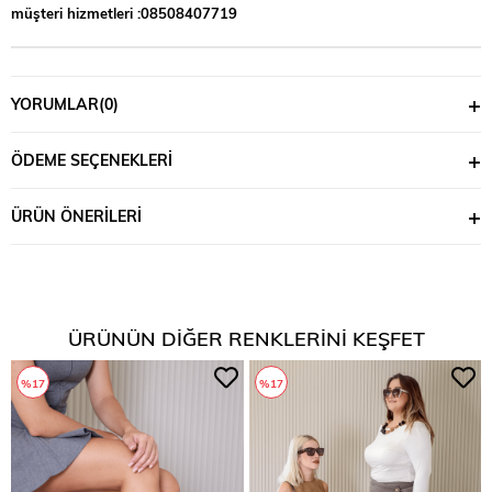
müşteri hizmetleri :08508407719
YORUMLAR
(0)
ÖDEME SEÇENEKLERI
ÜRÜN ÖNERILERI
ÜRÜNÜN DIĞER RENKLERINI KEŞFET
%17
%17