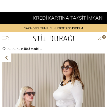
KREDİ KARTINA TAKSİT İMKANI
YAZA ÖZEL TÜM ÜRÜNLERDE %30 İNDİRİM
0
ın1843 model 8 cm topuklu sitreç detaylı kısa bot KAH.SUET