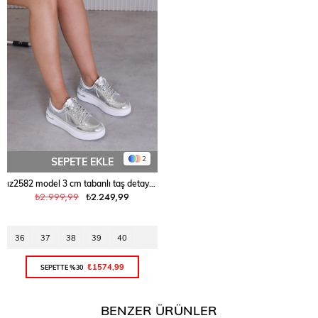
2
SEPETE EKLE
ız2582 model 3 cm tabanlı taş detaylı yeni sezon spor ayakkabı GUMUS
₺2.999,99
₺2.249,99
36
37
38
39
40
₺1574,99
SEPETTE %30
BENZER ÜRÜNLER