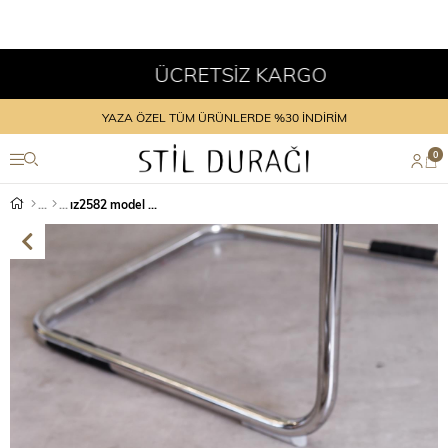
ÜCRETSİZ KARGO
YAZA ÖZEL TÜM ÜRÜNLERDE %30 İNDİRİM
0
ız2582 model 3 cm tabanlı taş detaylı yeni sezon spor ayakkabı PLATIN