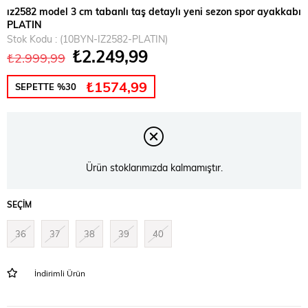
ız2582 model 3 cm tabanlı taş detaylı yeni sezon spor ayakkabı
PLATIN
Stok Kodu
(10BYN-IZ2582-PLATIN)
₺2.249,99
₺2.999,99
₺1574,99
SEPETTE %30
Ürün stoklarımızda kalmamıştır.
SEÇIM
36
37
38
39
40
İndirimli Ürün