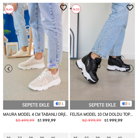
%43
%33
1
1
SEPETE EKLE
SEPETE EKLE
MAURA MODEL 4 CM TABANLI ORJİNAL GERÇEK DERİ SPOR AYAKKABI TEN
FELİSA MODEL 10 CM DOLDU TOPUK YENİ SEZON SNEAKERS SPOR AYAKKABI SYH.FİLE
₺3.499,99
₺1.999,99
₺2.999,99
₺1.999,99
36
37
38
39
40
36
37
38
39
40