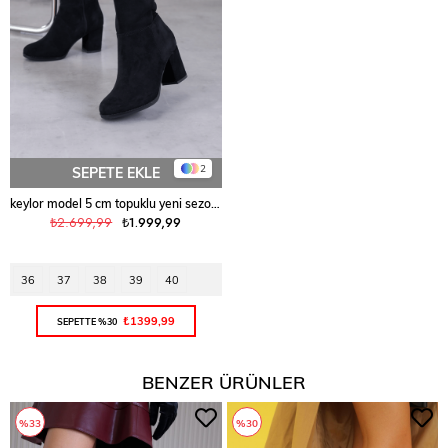
2
SEPETE EKLE
keylor model 5 cm topuklu yeni sezon uzun çizme SIY.SUET
₺2.699,99
₺1.999,99
36
37
38
39
40
₺1399,99
SEPETTE %30
BENZER ÜRÜNLER
%33
%30