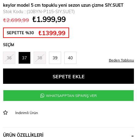
keylor model 5 cm topuklu yeni sezon uzun çizme SIY.SUET
Stok Kodu
(10BYN-P115-SIY.SUET)
₺1.999,99
₺2.699,99
₺1399,99
SEPETTE %30
SEÇIM
36
37
38
39
40
Beden Tablosu
WHATSAPPTAN SİPARİŞ VER
İndirimli Ürün
ÜRÜN ÖZELLIKLERI