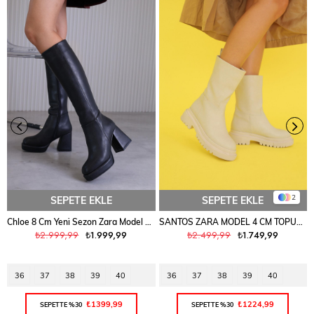
2
SEPETE EKLE
SEPETE EKLE
Chloe 8 Cm Yeni̇ Sezon Zara Model Çi̇zme Siyah
SANTOS ZARA MODEL 4 CM TOPUKLU KISA BOT ÇİZME TEN
₺2.999,99
₺1.999,99
₺2.499,99
₺1.749,99
36
37
38
39
40
36
37
38
39
40
₺1399,99
₺1224,99
SEPETTE %30
SEPETTE %30