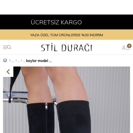
ÜCRETSİZ KARGO
YAZA ÖZEL TÜM ÜRÜNLERDE %30 İNDİRİM
0
keylor model 5 cm topuklu yeni sezon uzun çizme SIY.SUET