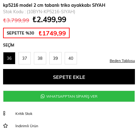
kp5216 model 2 cm tabanlı triko ayakkabı SIYAH
Stok Kodu
(10BYN-KP5216-SIYAH)
₺2.499,99
₺3.799,99
₺1749,99
SEPETTE %30
SEÇIM
36
37
38
39
40
Beden Tablosu
WHATSAPPTAN SİPARİŞ VER
Kritik Stok
İndirimli Ürün