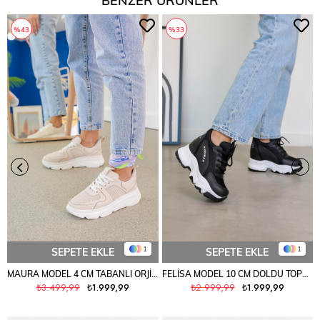
%43
%33
1
1
SEPETE EKLE
SEPETE EKLE
MAURA MODEL 4 CM TABANLI ORJİNAL GERÇEK DERİ SPOR AYAKKABI TEN
FELİSA MODEL 10 CM DOLDU TOPUK YENİ SEZON SNEAKERS SPOR AYAKKABI SYH.FİLE
₺3.499,99
₺1.999,99
₺2.999,99
₺1.999,99