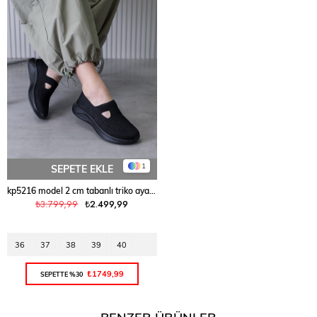
1
SEPETE EKLE
kp5216 model 2 cm tabanlı triko ayakkabı SIYAH
₺3.799,99
₺2.499,99
36
37
38
39
40
₺1749,99
SEPETTE %30
BENZER ÜRÜNLER