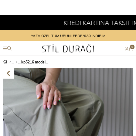
KREDİ KARTINA TAKSİT İMKA
YAZA ÖZEL TÜM ÜRÜNLERDE %30 İNDİRİM
0
kp5216 model 2 cm tabanlı triko ayakkabı SIYAH