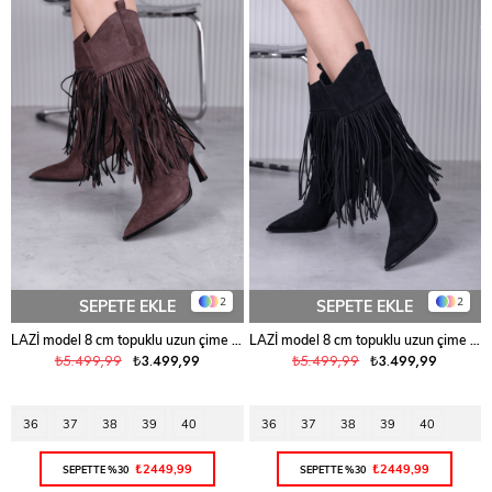
2
2
SEPETE EKLE
SEPETE EKLE
LAZİ model 8 cm topuklu uzun çime KAHVE
LAZİ model 8 cm topuklu uzun çime SIY.SUET
₺5.499,99
₺3.499,99
₺5.499,99
₺3.499,99
36
37
38
39
40
36
37
38
39
40
₺2449,99
₺2449,99
SEPETTE %30
SEPETTE %30