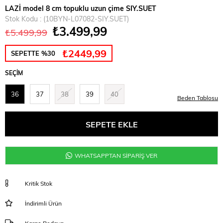
LAZİ model 8 cm topuklu uzun çime SIY.SUET
Stok Kodu
(10BYN-L07082-SIY.SUET)
₺3.499,99
₺5.499,99
₺2449,99
SEPETTE %30
SEÇIM
36
37
38
39
40
Beden Tablosu
WHATSAPPTAN SİPARİŞ VER
Kritik Stok
İndirimli Ürün