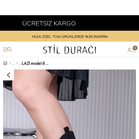
ÜCRETSİZ KARGO
KRED
YAZA ÖZEL TÜM ÜRÜNLERDE %30 İNDİRİM
0
LAZİ model 8 cm topuklu uzun çime SIY.SUET