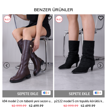
BENZER ÜRÜNLER
%17
%17
2
3
SEPETE EKLE
SEPETE EKLE
k94 model 2 cm tabanlı yeni sezon uzun çizme KAHVE
p2122 model 5 cm topuklu körüklü kısa çizme SIY.SUET
₺2.999,99
₺2.499,99
₺2.999,99
₺2.499,99