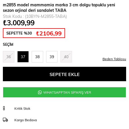
m2855 model mammamia marka 3 cm dolgu topuklu yeni
sezon orjinal deri sandalet TABA
Stok Kodu
(10BYN-M2855-TABA)
₺3.009,99
₺2106,99
SEPETTE %30
SEÇIM
36
37
38
39
40
Beden Tablosu
WHATSAPPTAN SİPARİŞ VER
Kritik Stok
Kargo Bedava