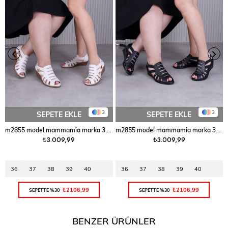
3
3
SEPETE EKLE
SEPETE EKLE
m2855 model mammamia marka 3 cm dolgu topuklu yeni sezon orjinal deri sandalet TEN
m2855 model mammamia marka 3 cm dolgu topuklu yeni sezon orjinal deri sandalet SIYAH
₺3.009,99
₺3.009,99
36
37
38
39
40
36
37
38
39
40
₺2106,99
₺2106,99
SEPETTE %30
SEPETTE %30
BENZER ÜRÜNLER