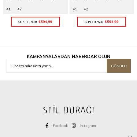
41
42
41
42
₺594,99
₺594,99
SEPETTE %30
SEPETTE %30
KAMPANYALARDAN HABERDAR OLUN
GÖNDER
Facebook
Instagram