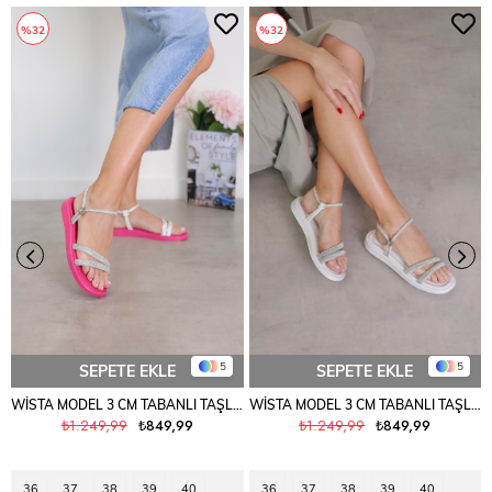
%32
%32
5
5
SEPETE EKLE
SEPETE EKLE
WİSTA MODEL 3 CM TABANLI TAŞLI SANDALET FUSYA
WİSTA MODEL 3 CM TABANLI TAŞLI SANDALET BEYAZ
₺1.249,99
₺849,99
₺1.249,99
₺849,99
36
37
38
39
40
36
37
38
39
40