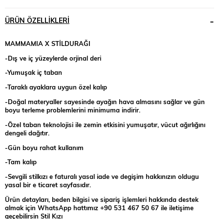
ÜRÜN ÖZELLIKLERI
MAMMAMIA X STİLDURAĞI
-Dış ve iç yüzeylerde orjinal deri
-Yumuşak iç taban
-Taraklı ayaklara uygun özel kalıp
-Doğal materyaller sayesinde ayağın hava almasını sağlar ve gün
boyu terleme problemlerini minimuma indirir.
-Özel taban teknolojisi ile zemin etkisini yumuşatır, vücut ağırlığını
dengeli dağıtır.
-Gün boyu rahat kullanım
-Tam kalıp
-Sevgili stilkızı e faturalı yasal iade ve degişim hakkınızın oldugu
yasal bir e ticaret sayfasıdır.
Ürün detayları, beden bilgisi ve sipariş işlemleri hakkında destek
almak için WhatsApp hattımız +90 531 467 50 67 ile iletişime
geçebilirsin Stil Kızı