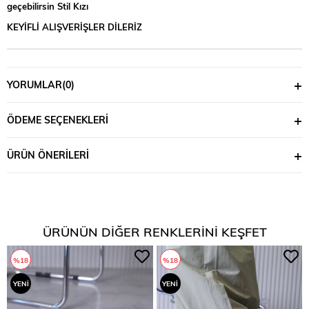
geçebilirsin Stil Kızı
KEYİFLİ ALIŞVERİŞLER DİLERİZ
YORUMLAR
(0)
ÖDEME SEÇENEKLERI
ÜRÜN ÖNERILERI
ÜRÜNÜN DIĞER RENKLERINI KEŞFET
%18
%18
YENI
YENI
ÜRÜN
ÜRÜN