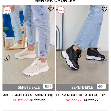
BENZER ÜRÜNLER
%43
%33
1
1
SEPETE EKLE
SEPETE EKLE
MAURA MODEL 4 CM TABANLI ORJİNAL GERÇEK DERİ SPOR AYAKKABI TEN
FELİSA MODEL 10 CM DOLDU TOPUK YENİ SEZON SNEAKERS SPOR AYAKKABI SYH.FİLE
₺3.499,99
₺1.999,99
₺2.999,99
₺1.999,99