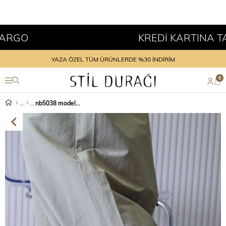
O
KREDİ KARTINA TAKSİT
YAZA ÖZEL TÜM ÜRÜNLERDE %30 İNDİRİM
0
nb5038 model 2 cm tabanlı yeni sezon spor ayakkabı HAKI