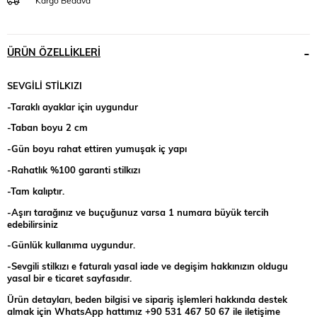
Kargo Bedava
ÜRÜN ÖZELLIKLERI
SEVGİLİ STİLKIZI
-Taraklı ayaklar için uygundur
-Taban boyu 2 cm
-Gün boyu rahat ettiren yumuşak iç yapı
-Rahatlık %100 garanti stilkızı
-Tam kalıptır.
-Aşırı tarağınız ve buçuğunuz varsa 1 numara büyük tercih
edebilirsiniz
-Günlük kullanıma uygundur.
-Sevgili stilkızı e faturalı yasal iade ve degişim hakkınızın oldugu
yasal bir e ticaret sayfasıdır.
Ürün detayları, beden bilgisi ve sipariş işlemleri hakkında destek
almak için WhatsApp hattımız +90 531 467 50 67 ile iletişime