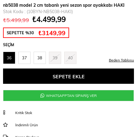
nb5038 model 2 cm tabanlı yeni sezon spor ayakkabı HAKI
Stok Kodu
(10BYN-NB5038-HAKI)
₺4.499,99
₺5.499,99
₺3149,99
SEPETTE %30
SEÇIM
36
37
38
39
40
Beden Tablosu
WHATSAPPTAN SİPARİŞ VER
Kritik Stok
İndirimli Ürün