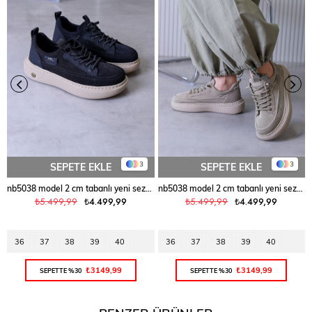
3
3
SEPETE EKLE
SEPETE EKLE
nb5038 model 2 cm tabanlı yeni sezon spor ayakkabı SIYAH
nb5038 model 2 cm tabanlı yeni sezon spor ayakkabı HAKI
₺5.499,99
₺4.499,99
₺5.499,99
₺4.499,99
36
37
38
39
40
36
37
38
39
40
₺3149,99
₺3149,99
SEPETTE %30
SEPETTE %30