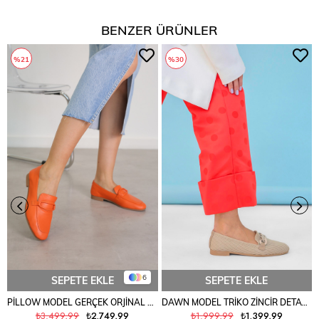
BENZER ÜRÜNLER
%21
%30
6
SEPETE EKLE
SEPETE EKLE
PİLLOW MODEL GERÇEK ORJİNAL DERİ BABET LOAFER ORANJ
DAWN MODEL TRİKO ZİNCİR DETAYLI YENİ SEZON BABET TEN
₺3.499,99
₺2.749,99
₺1.999,99
₺1.399,99