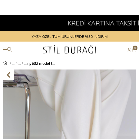
KREDİ KARTINA TAKSİT İM
YAZA ÖZEL TÜM ÜRÜNLERDE %30 İNDİRİM
0
ny602 model toka detaylı orjinal deri babet SIYAH