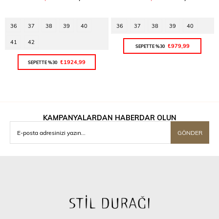
36
37
38
39
40
36
37
38
39
40
41
42
₺979,99
SEPETTE %30
₺1924,99
SEPETTE %30
KAMPANYALARDAN HABERDAR OLUN
GÖNDER