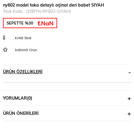
ny602 model toka detaylı orjinal deri babet SIYAH
Stok Kodu
(10BYN-NY602-SIYAH)
₺NaN
SEPETTE %30
Kritik Stok
İndirimli Ürün
ÜRÜN ÖZELLIKLERI
YORUMLAR
(0)
ÜRÜN ÖNERILERI