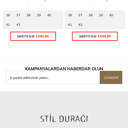
36
37
38
39
40
36
37
38
39
40
41
42
41
42
₺594,99
₺594,99
SEPETTE %30
SEPETTE %30
KAMPANYALARDAN HABERDAR OLUN
GÖNDER