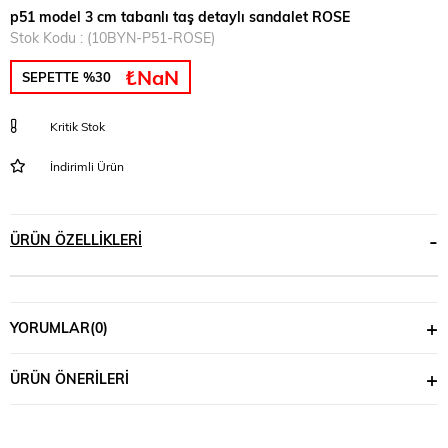
p51 model 3 cm tabanlı taş detaylı sandalet ROSE
Stok Kodu
(10BYN-P51-ROSE)
₺NaN
SEPETTE %30
Kritik Stok
İndirimli Ürün
ÜRÜN ÖZELLIKLERI
YORUMLAR
(0)
ÜRÜN ÖNERILERI