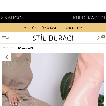
KARGO
KREDİ KARTINA T
YAZA ÖZEL TÜM ÜRÜNLERDE %30 İNDİRİM
0
p51 model 3 cm tabanlı taş detaylı sandalet ROSE