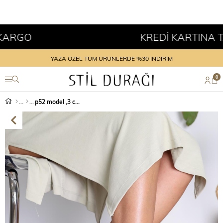
RGO
KREDİ KARTINA TAKS
YAZA ÖZEL TÜM ÜRÜNLERDE %30 İNDİRİM
0
p52 model ,3 cm tabanlı trok detaylı sandalet BEYAZ