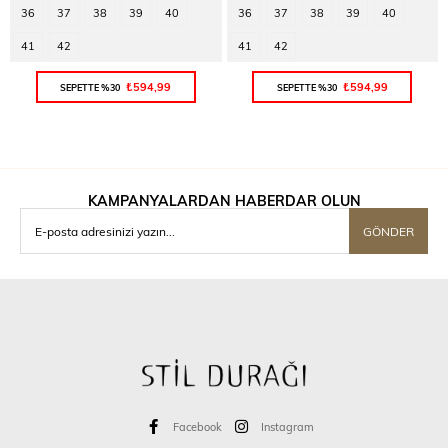
36
37
38
39
40
36
37
38
39
40
41
42
41
42
₺594,99
₺594,99
SEPETTE %30
SEPETTE %30
KAMPANYALARDAN HABERDAR OLUN
GÖNDER
Facebook
Instagram