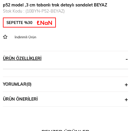
p52 model ,3 cm tabanlı trok detaylı sandalet BEYAZ
Stok Kodu
(10BYN-P52-BEYAZ)
₺NaN
SEPETTE %30
İndirimli Ürün
ÜRÜN ÖZELLIKLERI
YORUMLAR
(0)
ÜRÜN ÖNERILERI