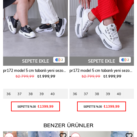
2
2
SEPETE EKLE
SEPETE EKLE
pr172 model 5 cm tabanlı yeni sezon spor ayakkabı SIY.BEY
pr172 model 5 cm tabanlı yeni sezon spor ayakkabı BEYAZ
₺2.799,99
₺1.999,99
₺2.799,99
₺1.999,99
36
37
38
39
40
36
37
38
39
40
₺1399,99
₺1399,99
SEPETTE %30
SEPETTE %30
BENZER ÜRÜNLER