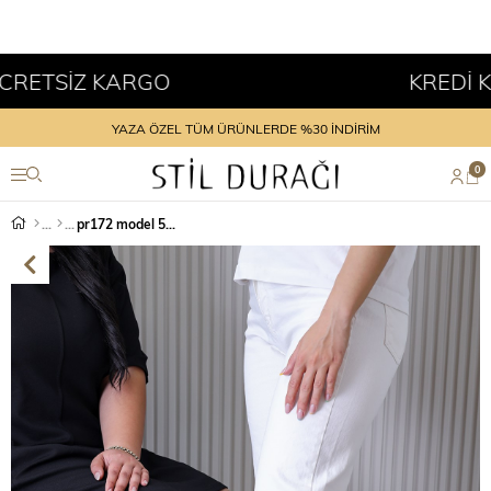
TSİZ KARGO
KREDİ KART
YAZA ÖZEL TÜM ÜRÜNLERDE %30 İNDİRİM
0
pr172 model 5 cm tabanlı yeni sezon spor ayakkabı SIY.BEY