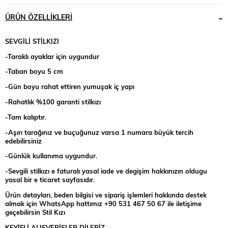
ÜRÜN ÖZELLIKLERI
SEVGİLİ STİLKIZI
-Taraklı ayaklar için uygundur
-Taban boyu 5 cm
-Gün boyu rahat ettiren yumuşak iç yapı
-Rahatlık %100 garanti stilkızı
-Tam kalıptır.
-Aşırı tarağınız ve buçuğunuz varsa 1 numara büyük tercih
edebilirsiniz
-Günlük kullanıma uygundur.
-Sevgili stilkızı e faturalı yasal iade ve degişim hakkınızın oldugu
yasal bir e ticaret sayfasıdır.
Ürün detayları, beden bilgisi ve sipariş işlemleri hakkında destek
almak için WhatsApp hattımız +90 531 467 50 67 ile iletişime
geçebilirsin Stil Kızı
KEYİFLİ ALIŞVERİŞLER DİLERİZ