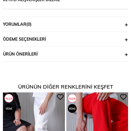
YORUMLAR
(0)
ÖDEME SEÇENEKLERI
ÜRÜN ÖNERILERI
ÜRÜNÜN DIĞER RENKLERINI KEŞFET
%29
%29
YENI
YENI
ÜRÜN
ÜRÜN