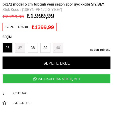
pr172 model 5 cm tabanlı yeni sezon spor ayakkabı SIY.BEY
Stok Kodu
(10BYN-PR172-SIY.BEY)
₺1.999,99
₺2.799,99
₺1399,99
SEPETTE %30
SEÇIM
36
37
38
39
40
Beden Tablosu
WHATSAPPTAN SİPARİŞ VER
Kritik Stok
İndirimli Ürün