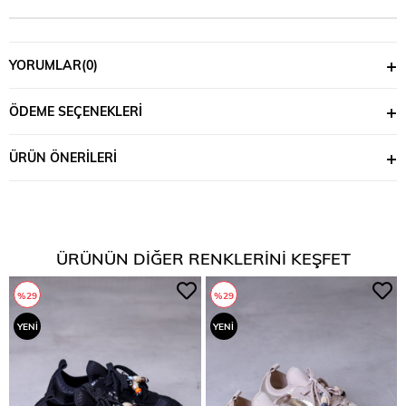
YORUMLAR
(0)
ÖDEME SEÇENEKLERI
ÜRÜN ÖNERILERI
ÜRÜNÜN DIĞER RENKLERINI KEŞFET
%29
%29
YENI
YENI
ÜRÜN
ÜRÜN