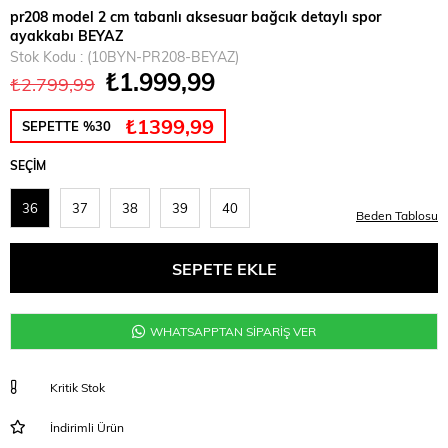
pr208 model 2 cm tabanlı aksesuar bağcık detaylı spor
ayakkabı BEYAZ
Stok Kodu
(10BYN-PR208-BEYAZ)
₺1.999,99
₺2.799,99
₺1399,99
SEPETTE %30
SEÇIM
36
37
38
39
40
Beden Tablosu
WHATSAPPTAN SİPARİŞ VER
Kritik Stok
İndirimli Ürün