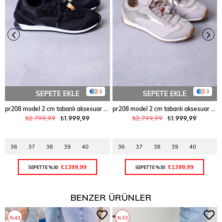
3
3
SEPETE EKLE
SEPETE EKLE
pr208 model 2 cm tabanlı aksesuar bağcık detaylı spor ayakkabı SIYAH
pr208 model 2 cm tabanlı aksesuar bağcık detaylı spor ayakkabı BEJ
₺2.799,99
₺1.999,99
₺2.799,99
₺1.999,99
36
37
38
39
40
36
37
38
39
40
₺1399,99
₺1399,99
SEPETTE %30
SEPETTE %30
BENZER ÜRÜNLER
%43
%33