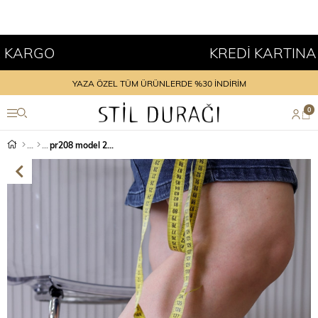
RGO
KREDİ KARTINA TAKS
YAZA ÖZEL TÜM ÜRÜNLERDE %30 İNDİRİM
0
pr208 model 2 cm tabanlı aksesuar bağcık detaylı spor ayakkabı BEYAZ