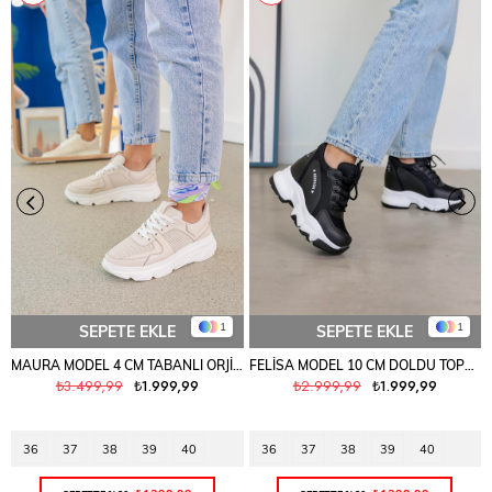
1
1
SEPETE EKLE
SEPETE EKLE
MAURA MODEL 4 CM TABANLI ORJİNAL GERÇEK DERİ SPOR AYAKKABI TEN
FELİSA MODEL 10 CM DOLDU TOPUK YENİ SEZON SNEAKERS SPOR AYAKKABI SYH.FİLE
₺3.499,99
₺1.999,99
₺2.999,99
₺1.999,99
36
37
38
39
40
36
37
38
39
40