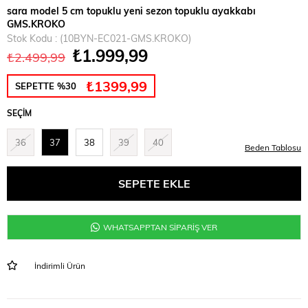
sara model 5 cm topuklu yeni sezon topuklu ayakkabı
GMS.KROKO
Stok Kodu
(10BYN-EC021-GMS.KROKO)
₺1.999,99
₺2.499,99
₺1399,99
SEPETTE %30
SEÇIM
36
37
38
39
40
Beden Tablosu
WHATSAPPTAN SİPARİŞ VER
İndirimli Ürün