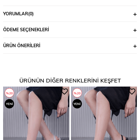
YORUMLAR
(0)
ÖDEME SEÇENEKLERI
ÜRÜN ÖNERILERI
ÜRÜNÜN DIĞER RENKLERINI KEŞFET
%20
%20
YENI
YENI
ÜRÜN
ÜRÜN