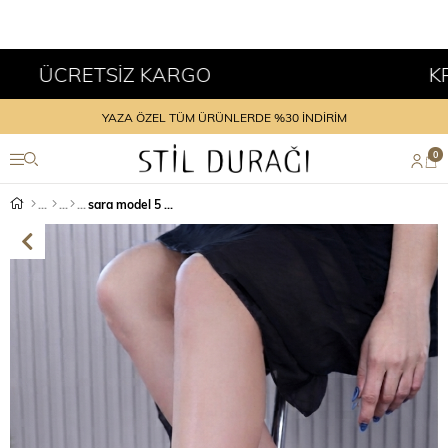
CRETSİZ KARGO
KREDİ K
YAZA ÖZEL TÜM ÜRÜNLERDE %30 İNDİRİM
0
sara model 5 cm topuklu yeni sezon topuklu ayakkabı GMS.KROKO