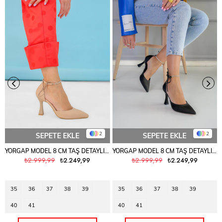
2
2
SEPETE EKLE
SEPETE EKLE
YORGAP MODEL 8 CM TAŞ DETAYLI YENİ SEZON TOPUKLU SANDALET TEN SATEN
YORGAP MODEL 8 CM TAŞ DETAYLI YENİ SEZON TOPUKLU SANDALET SIY.SATEN
₺2.999,99
₺2.249,99
₺2.999,99
₺2.249,99
35
36
37
38
39
35
36
37
38
39
40
41
40
41