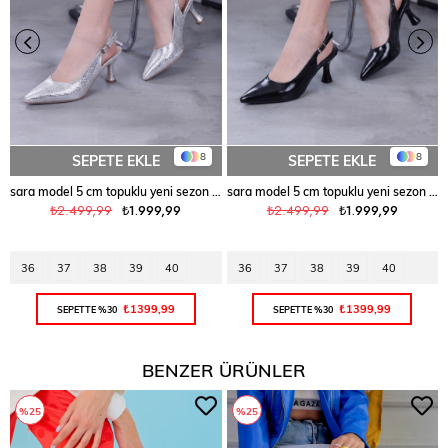
8
8
SEPETE EKLE
SEPETE EKLE
sara model 5 cm topuklu yeni sezon topuklu ayakkabı GMS.KROKO
sara model 5 cm topuklu yeni sezon topuklu ayakkabı SIY.KIRISK
₺2.499,99
₺1.999,99
₺2.499,99
₺1.999,99
36
37
38
39
40
36
37
38
39
40
₺1399,99
₺1399,99
SEPETTE %30
SEPETTE %30
BENZER ÜRÜNLER
%25
%25