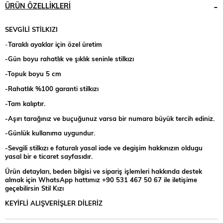
ÜRÜN ÖZELLIKLERI
SEVGİLİ STİLKIZI
-
Taraklı ayaklar için özel üretim
-Gün boyu rahatlık ve şıklık seninle stilkızı
-Topuk boyu 5 cm
-Rahatlık %100 garanti stilkızı
-Tam kalıptır.
-Aşırı tarağınız ve buçuğunuz varsa bir numara büyük tercih ediniz.
-Günlük kullanıma uygundur.
-Sevgili stilkızı e faturalı yasal iade ve degişim hakkınızın oldugu
yasal bir e ticaret sayfasıdır.
Ürün detayları, beden bilgisi ve sipariş işlemleri hakkında destek
almak için WhatsApp hattımız +90 531 467 50 67 ile iletişime
geçebilirsin Stil Kızı
KEYİFLİ ALIŞVERİŞLER DİLERİZ