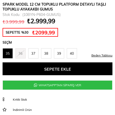
SPARK MODEL 12 CM TOPUKLU PLATFORM DETAYLI TAŞLI
TOPUKLU AYAKAKBI GUMUS
Stok Kodu
(10BYN-P604-GUMUS)
₺2.999,99
₺3.999,99
₺2099,99
SEPETTE %30
SEÇIM
35
36
37
38
39
40
Beden Tablosu
WHATSAPPTAN SİPARİŞ VER
Kritik Stok
İndirimli Ürün