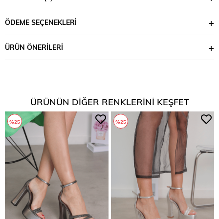
ÖDEME SEÇENEKLERI
ÜRÜN ÖNERILERI
ÜRÜNÜN DIĞER RENKLERINI KEŞFET
%25
%25