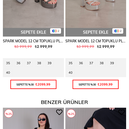
2
2
SEPETE EKLE
SEPETE EKLE
SPARK MODEL 12 CM TOPUKLU PLATFORM DETAYLI TAŞLI TOPUKLU AYAKAKBI PLATIN
SPARK MODEL 12 CM TOPUKLU PLATFORM DETAYLI TAŞLI TOPUKLU AYAKAKBI GUMUS
₺3.999,99
₺2.999,99
₺3.999,99
₺2.999,99
35
36
37
38
39
35
36
37
38
39
40
40
₺2099,99
₺2099,99
SEPETTE %30
SEPETTE %30
BENZER ÜRÜNLER
%25
%25