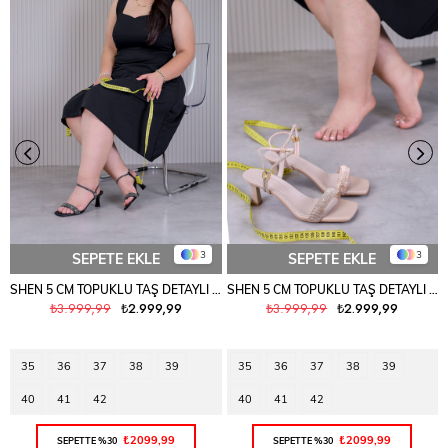
3
3
SEPETE EKLE
SEPETE EKLE
SHEN 5 CM TOPUKLU TAŞ DETAYLI SANDALET TOPUKLU AYAKKABISIYAH
SHEN 5 CM TOPUKLU TAŞ DETAYLI SANDALET TOPUKLU AYAKKABI ROSE
₺3.999,99
₺2.999,99
₺3.999,99
₺2.999,99
35
36
37
38
39
35
36
37
38
39
40
41
42
40
41
42
₺2099,99
₺2099,99
SEPETTE %30
SEPETTE %30