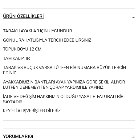
ÜRÜN ÖZELLIKLERI
TARAKLI AYAKLAR İÇİN UYGUNDUR
GÖNÜL RAHATLIĞIYLA TERCİH EDEBİLİRSİNİZ
TOPUK BOYU 12 CM
TAM KALIPTIR
TARAK VS BUÇUK VARSA LÜTFEN BİR NUMARA BÜYÜK TERCİH
EDİNİZ
AYAKKABIMIZIN BANTLARI AYAK YAPINIZA GÖRE ŞEKİL ALIYOR
LÜTFEN DENEMEYİ TEN ÇORAP YARDIMI İLE YAPINIZ
İADE VE DEĞİŞİM HAKKINIZIN OLDUĞU YASAL E-FATURALI BİR
SAYFADIR
KEYİFLİ ALIŞVERİŞLER DİLERİZ
YORUMLAR
(0)