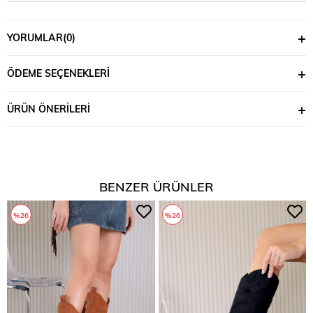
YORUMLAR
(0)
ÖDEME SEÇENEKLERI
ÜRÜN ÖNERILERI
BENZER ÜRÜNLER
%26
%26