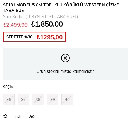
ST131 MODEL 5 CM TOPUKLU KÖRÜKLÜ WESTERN ÇİZME
TABA.SUET
Stok Kodu
(10BYN-ST131-TABA.SUET)
₺1.850,00
₺2.499,99
₺1295,00
SEPETTE %30
Ürün stoklarımızda kalmamıştır.
SEÇIM
36
37
38
39
40
İndirimli Ürün