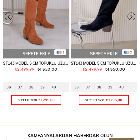
2
2
SEPETE EKLE
SEPETE EKLE
ST143 MODEL 5 CM TOPUKLU UZUN WESTERN ÇİZME TABA.SUET
ST143 MODEL 5 CM TOPUKLU UZUN WESTERN ÇİZME SIY.SUET
₺2.499,99
₺1.850,00
₺2.499,99
₺1.850,00
36
37
38
39
40
36
37
38
39
40
₺1295,00
₺1295,00
SEPETTE %30
SEPETTE %30
KAMPANYALARDAN HABERDAR OLUN