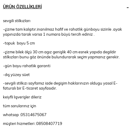
ÜRÜN ÖZELLIKLERI
sevgili stilkızları
-çizme tam kalıptır.inanılmaz hafif ve rahatlık günboyu sizinle .ayak
yapınızda tarak varsa 1 numara büyü tercih ediniz .
-topuk boyu 5 cm
-çizme bilek ölçü 30 cm agız genişlik 40 cm esnek yapıda degildir
stilkızları bunu göz önünde bulundurarak seçim yapmanız gerekir.
-gün boyu rahatlık garanti
-dış yüzey süet
-sevgili stilkızı sayfamız iade degişim haklarınızın oldugu yasal E-
faturalı bir E-ticaret sayfasıdır.
keiyfli lışverişler dileriz
tüm sorularınız için
whatsap :05314675067
müşteri hizmetleri :08508407719