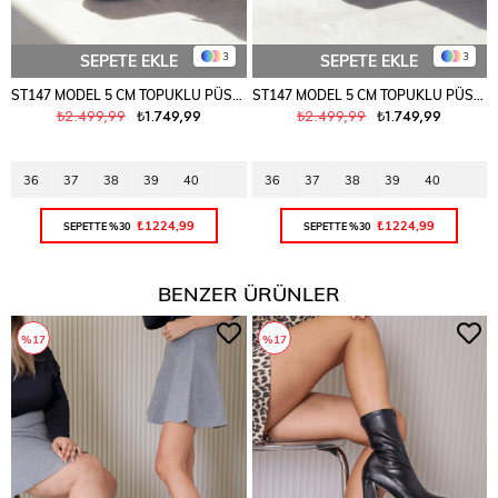
3
3
SEPETE EKLE
SEPETE EKLE
ST147 MODEL 5 CM TOPUKLU PÜSKÜL DETAYLI WESTERN BOT TEN.SUET
ST147 MODEL 5 CM TOPUKLU PÜSKÜL DETAYLI WESTERN BOT TABA.SUET
₺2.499,99
₺1.749,99
₺2.499,99
₺1.749,99
36
37
38
39
40
36
37
38
39
40
₺1224,99
₺1224,99
SEPETTE %30
SEPETTE %30
BENZER ÜRÜNLER
%17
%17