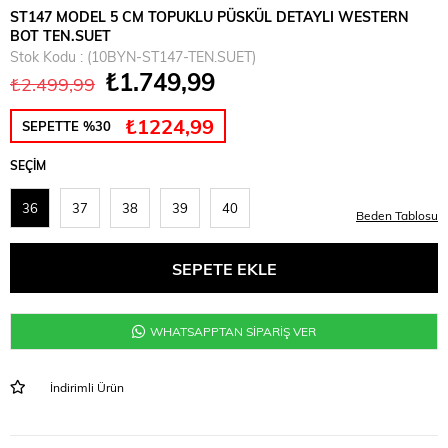
ST147 MODEL 5 CM TOPUKLU PÜSKÜL DETAYLI WESTERN
BOT TEN.SUET
Stok Kodu
(10BYN-ST147-TEN.SUET)
₺1.749,99
₺2.499,99
₺1224,99
SEPETTE %30
SEÇIM
36
37
38
39
40
Beden Tablosu
WHATSAPPTAN SİPARİŞ VER
İndirimli Ürün