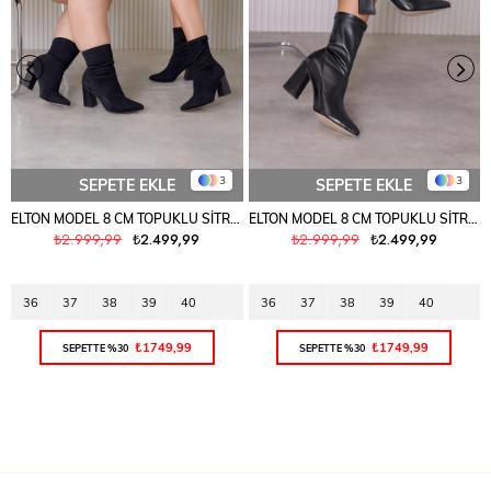
3
3
SEPETE EKLE
SEPETE EKLE
ELTON MODEL 8 CM TOPUKLU SİTREÇ BOT ÇİZME SIY.SUET
ELTON MODEL 8 CM TOPUKLU SİTREÇ BOT ÇİZME SIYAH
₺2.999,99
₺2.499,99
₺2.999,99
₺2.499,99
36
37
38
39
40
36
37
38
39
40
₺1749,99
₺1749,99
SEPETTE %30
SEPETTE %30