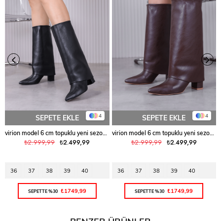
4
4
SEPETE EKLE
SEPETE EKLE
virion model 6 cm topuklu yeni sezon çizme SIYAH
virion model 6 cm topuklu yeni sezon çizme KAHVE
₺2.999,99
₺2.499,99
₺2.999,99
₺2.499,99
36
37
38
39
40
36
37
38
39
40
₺1749,99
₺1749,99
SEPETTE %30
SEPETTE %30
BENZER ÜRÜNLER