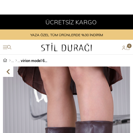
ÜCRETSİZ KARGO
YAZA ÖZEL TÜM ÜRÜNLERDE %30 İNDİRİM
0
virion model 6 cm topuklu yeni sezon çizme KAHVE