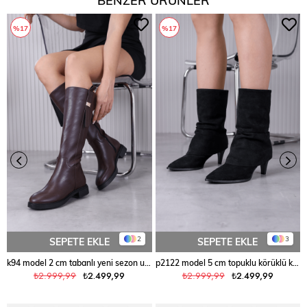
%17
%17
2
3
SEPETE EKLE
SEPETE EKLE
k94 model 2 cm tabanlı yeni sezon uzun çizme KAHVE
p2122 model 5 cm topuklu körüklü kısa çizme SIY.SUET
₺2.999,99
₺2.499,99
₺2.999,99
₺2.499,99