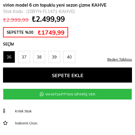
virion model 6 cm topuklu yeni sezon çizme KAHVE
Stok Kodu
(10BYN-FL1471-KAHVE)
₺2.499,99
₺2.999,99
₺1749,99
SEPETTE %30
SEÇIM
36
37
38
39
40
Beden Tablosu
WHATSAPPTAN SİPARİŞ VER
Kritik Stok
İndirimli Ürün