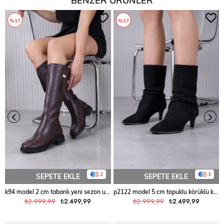
%17
%17
2
3
SEPETE EKLE
SEPETE EKLE
k94 model 2 cm tabanlı yeni sezon uzun çizme KAHVE
p2122 model 5 cm topuklu körüklü kısa çizme SIY.SUET
₺2.999,99
₺2.499,99
₺2.999,99
₺2.499,99