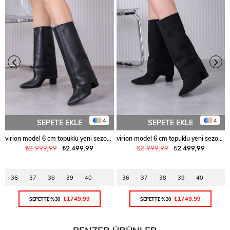
4
4
SEPETE EKLE
SEPETE EKLE
virion model 6 cm topuklu yeni sezon çizme SIYAH
virion model 6 cm topuklu yeni sezon çizme SIY.SUET
₺2.999,99
₺2.499,99
₺2.999,99
₺2.499,99
36
37
38
39
40
36
37
38
39
40
₺1749,99
₺1749,99
SEPETTE %30
SEPETTE %30
BENZER ÜRÜNLER