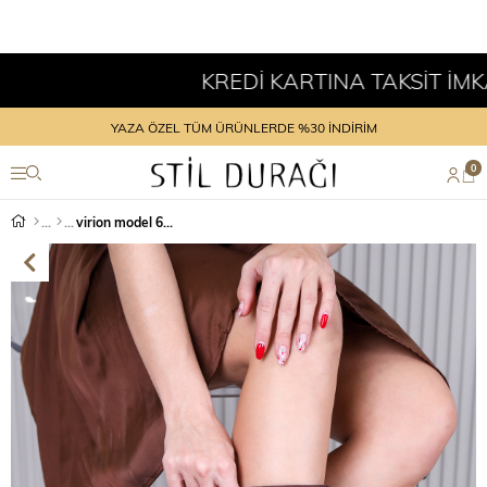
KREDİ KARTINA TAKSİT İMKANI
YAZA ÖZEL TÜM ÜRÜNLERDE %30 İNDİRİM
0
virion model 6 cm topuklu yeni sezon çizme KHVE.SUET