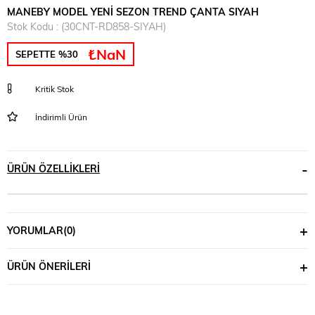
MANEBY MODEL YENİ SEZON TREND ÇANTA SIYAH
Stok Kodu
(30CNT-RD858-SIYAH)
₺NaN
SEPETTE %30
Kritik Stok
İndirimli Ürün
ÜRÜN ÖZELLIKLERI
YORUMLAR
(0)
ÜRÜN ÖNERILERI