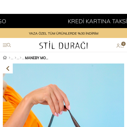
KREDİ KARTINA TAKSİT İ
YAZA ÖZEL TÜM ÜRÜNLERDE %30 İNDİRİM
0
MANEBY MODEL YENİ SEZON TREND ÇANTA SIYAH